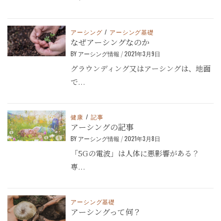
アーシング
/
アーシング基礎
なぜアーシングなのか
BY
アーシング情報
/
2021年3月9日
グラウンディング又はアーシングは、地面
で...
健康
/
記事
アーシングの記事
BY
アーシング情報
/
2021年3月8日
「5Gの電波」は人体に悪影響がある？
専...
アーシング基礎
アーシングって何？