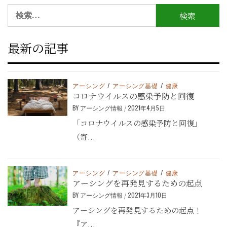
シ
検
索:
ョ
ン
最新の記事
アーシング
/
アーシング基礎
/
健康
コロナウイルスの感染予防と回復
BY
アーシング情報
/
2021年4月5日
「コロナウイルスの感染予防と回復」
（寄...
アーシング
/
アーシング基礎
/
健康
アーシングを再発見するための起点
BY
アーシング情報
/
2021年3月10日
アーシングを再発見するための起点！
『ア...